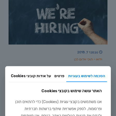
נובמבר 1, 2018
וידאו – תוכי אדום לבן
על מנת לגדל תוכי דם בהצלחה יש לאפשר לו מרווח שחיה נרחב –
אקווריום של כ – 200 ליטר יהיה מוצלח לצורך העניין . הם אוהבים
הסכמה לשימוש בעוגיות
פרטים
על אודות קובצי Cookies
קרקעית חולית, סלעים ומגוון מקומות מסתור. ניתן לשתול צמחיה
חיה, בתוך כדים או בין סלעים, כדי להגן על השורשים מתלישה
האתר עושה שימוש בקובצי Cookies
28
לקריאה נוספת
אנו משתמשים בקובצי עוגיות (Cookies) כדי להתאים תוכן
ופרסומות, לספק אפשרויות שיתוף ברשתות חברתיות
ולנתח את תנועת הגולשים באתר. בנוסף, אנו משתפים