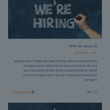
אוקטובר 25, 2018
וידאו – בוטיה ליצן
בוטיה ליצן הוא דג נפלא. קל לגדל אותו, הוא מסתדר היטב עם מגוון
גדול של דגים אחרים, איננו אגרסיבי ודואג לניקיון האקווריום
(משאריות מזון ומחלזונות כאחד). שימו לב שהוא קצת רגיש
באיקלום ודורש את חברת בני מינו. להקה קטנה תככב לכם
באקווריום.
22
לקריאה נוספת