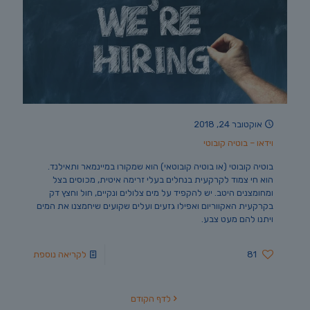
אוקטובר 24, 2018
וידאו – בוטיה קובוטי
בוטיה קובוטי (או בוטיה קובוטאי) הוא שמקורו במיינמאר ותאילנד.
הוא חי צמוד לקרקעית בנחלים בעלי זרימה איטית, מכוסים בצל
ומחומצנים היטב. יש להקפיד על מים צלולים ונקיים, חול וחצץ דק
בקרקעית האקווריום ואפילו גזעים ועלים שקועים שיחמצנו את המים
ויתנו להם מעט צבע.
81
לקריאה נוספת
לדף הקודם