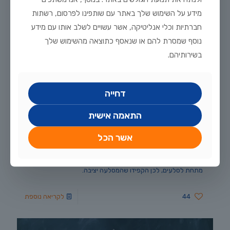
מידע על השימוש שלך באתר עם שותפינו לפרסום, רשתות
חברתיות וכלי אנליטיקה, אשר עשויים לשלב אותו עם מידע
נוסף שמסרת להם או שנאסף כתוצאה מהשימוש שלך
בשירותיהם.
אוקטובר 29, 2018
דחייה
וידאו – בוטיה בואש
התאמה אישית
בוטיה בואש הוא מנקה קרקעית מיוחד וקל יחסית לגידול. הוא זקוק
לקרקעית חולית מעורבת בחצץ דג. יאהב מאד עצי סחף, מערות
אשר הכל
וצמחייה שיאפשרו לו מקום להסתתר והוא זקוק למים מפולטרים
ונקיים. ישאיר את האקווריום נקי משאריות מזון ומחלזונות. שימו לב
שהוא זקוק ללהקה קטנה (5-6 פרטים) ושיש לו נטייה לחפור
מתחת לסלעים, לכן הקפידו שהמסלעה יציבה.
44
לקריאה נוספת