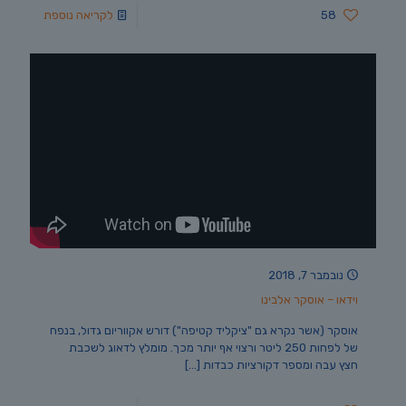
58
לקריאה נוספת
נובמבר 7, 2018
וידאו – אוסקר אלבינו
אוסקר (אשר נקרא גם "ציקליד קטיפה") דורש אקווריום גדול, בנפח
של לפחות 250 ליטר ורצוי אף יותר מכך. מומלץ לדאוג לשכבת
חצץ עבה ומספר דקורציות כבדות
[…]