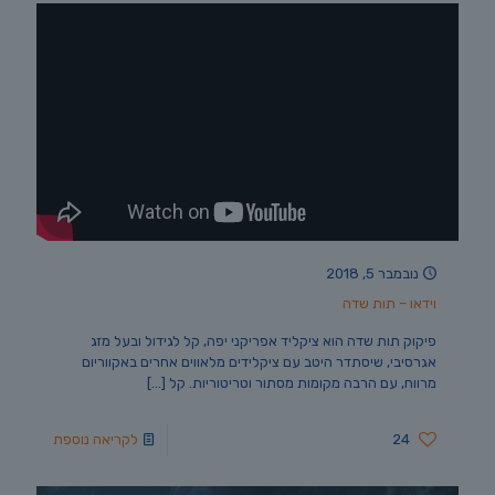
נובמבר 5, 2018
וידאו – תות שדה
פיקוק תות שדה הוא ציקליד אפריקני יפה, קל לגידול ובעל מזג
אגרסיבי, שיסתדר היטב עם ציקלידים מלאווים אחרים באקווריום
מרווח, עם הרבה מקומות מסתור וטריטוריות. קל
[…]
24
לקריאה נוספת