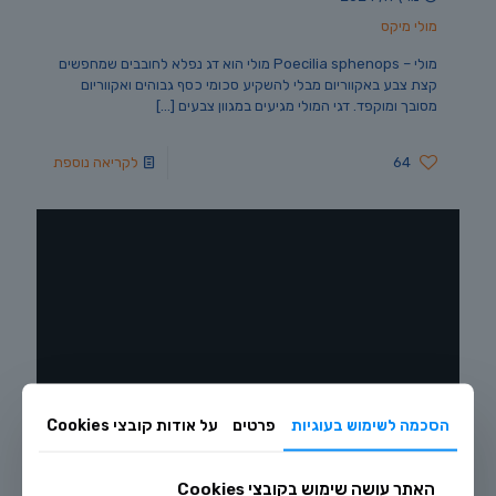
מולי מיקס
מולי – Poecilia sphenops מולי הוא דג נפלא לחובבים שמחפשים
קצת צבע באקווריום מבלי להשקיע סכומי כסף גבוהים ואקווריום
מסובך ומוקפד. דגי המולי מגיעים במגוון צבעים
[…]
64
לקריאה נוספת
הסכמה לשימוש בעוגיות
פרטים
על אודות קובצי Cookies
מרץ 7, 2024
האתר עושה שימוש בקובצי Cookies