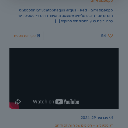
סקטפגוס אדום
סקטפגוס אדום – Scatophagus argus – Red דגי הסקטפגוס
האדום הם דגי מים מליחים שמוצאם מהאיזור ההינדו – פאסיפי. יש
להם יכולת לנוע ממקווי מים מתוקים
[…]
84
לקריאה נוספת
פברואר 29, 2024
דג סכין ליצן – הטיפים של חוות דג הזהב