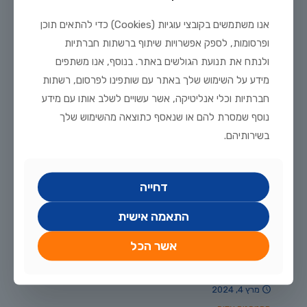
רוזי בארב – הטיפים של דג הזהב
אנו משתמשים בקובצי עוגיות (Cookies) כדי להתאים תוכן
הרוזי בארב הוא אחד מהדגים הפופולאריים ביותר בתחום דגי הנוי,
ופרסומות, לספק אפשרויות שיתוף ברשתות חברתיות
לאקווריום וגם לבריכה. זה הוא דג פעיל, רגוע, בעל צבע אדום חזק
(במיוחד כשהוא מאוקלם וטוב
[…]
ולנתח את תנועת הגולשים באתר. בנוסף, אנו משתפים
מידע על השימוש שלך באתר עם שותפינו לפרסום, רשתות
78
לקריאה נוספת
חברתיות וכלי אנליטיקה, אשר עשויים לשלב אותו עם מידע
נוסף שמסרת להם או שנאסף כתוצאה מהשימוש שלך
בשירותיהם.
דחייה
התאמה אישית
אשר הכל
מרץ 4, 2024