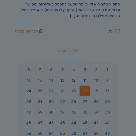
המונו הצהוב הוא דג יפייפה שקשה לפספס באקווריום. גופו צר
וגבוה, עם סנפיר עליון צהוב (שהעניק לו את שמו). הוא יחיה במים
מליחים ואפילו במים מלוחים,
[…]
78
לקריאה נוספת
לדף הקודם
8
7
6
5
4
3
2
1
16
15
14
13
12
11
10
9
24
23
22
21
20
19
18
17
32
31
30
29
28
27
26
25
40
39
38
37
36
35
34
33
48
47
46
45
44
43
42
41
56
55
54
53
52
51
50
49