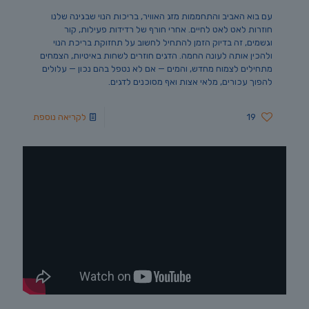
עם בוא האביב והתחממות מזג האוויר, בריכות הנוי שבגינה שלנו
חוזרות לאט לאט לחיים. אחרי חורף של רדידות פעילות, קור
וגשמים, זה בדיוק הזמן להתחיל לחשוב על תחזוקת בריכת הנוי
ולהכין אותה לעונה החמה. הדגים חוזרים לשחות באיטיות, הצמחים
מתחילים לצמוח מחדש, והמים — אם לא נטפל בהם נכון — עלולים
להפוך עכורים, מלאי אצות ואף מסוכנים לדגים.
19
לקריאה נוספת