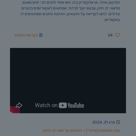
הפיקוק אהלי, או אלקטריק בלו, הוא אחד הדגים הכי יפים מאגם
מלאווי. דג חזק, צבעוני וקל לגידול, שמתאים לאקווריומים בינוניים
וגדולים. לחצו לקריאה על התנאים, התזונה והדגים שמתאימים לו
באקווריום.
24
לקריאה נוספת
מרץ 21, 2024
צלף מפוספס (ארצ'ר) – הטיפים של חוות דג הזהב