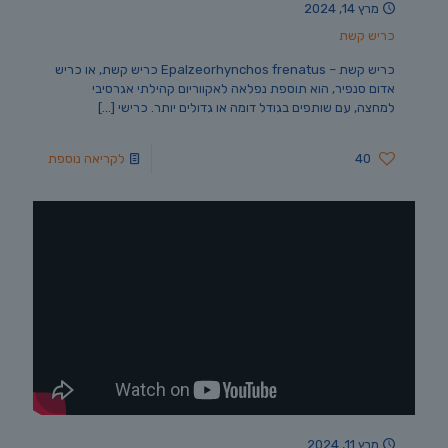
מרץ 14, 2024
כריש קשת
כריש קשת – Epalzeorhynchos frenatus כריש קשת, או כריש
אדום סנפיר, הוא תוספת נפלאה לאקווריום קהילתי אגרסיבי
למחצה, עם שותפים בגודל דומה או גדולים יותר. כרישי
[…]
40
לקריאה נוספת
מרץ 11, 2024