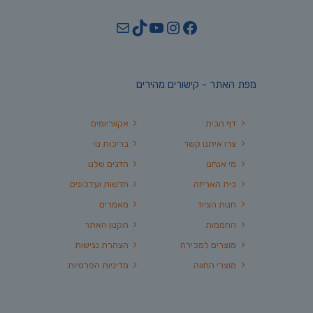
YouTube
TikTok
Mail
Instagram
Facebook
מפת האתר - קישורים מהירים
דף הבית
אקווריומים
צרו איתנו קשר
בריכות נוי
מי אנחנו
הדגים שלנו
בית האריזה
חדשות ועדכונים
חנות הציוד
מאמרים
החממות
תקנון האתר
מוצרים למכירה
הצהרת נגישות
מוצרי החווה
מדיניות הפרטיות