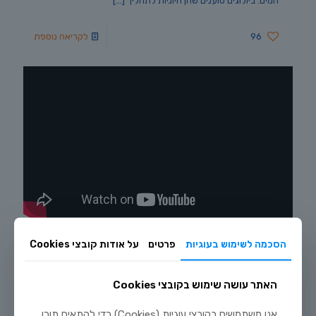
המים. ביולוגים טוענים שהן חיוניות לתהליך
[…]
96
לקריאה נוספת
מרץ 7, 2018
הסכמה לשימוש בעוגיות
פרטים
על אודות קובצי Cookies
וידאו – מורנה תאילנדית
בצעירותן, הן יכולות להסתדר היטב במים מתוקים אבל לא לאורך
האתר עושה שימוש בקובצי Cookies
זמן. עדיף לשכן אותו עם שותפים גדולים, לא אגרסיביים, שאוהבים
מים מליחים עד מלוחים רוצים לדעת
[…]
אנו משתמשים בקובצי עוגיות (Cookies) כדי להתאים תוכן