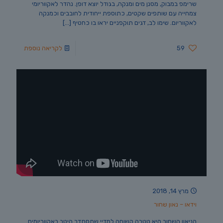
שרימפ במבוק, מסנן מים ומנקה, בגודל יוצא דופן. נהדר לאקווריומי
צמחייה עם שותפים שקטים, כתוספת ייחודית לחובבים וכמנקה
לאקווריום. שימו לב, דגים תוקפניים יראו בו כחטיף
[…]
59
לקריאה נוספת
מרץ 14, 2018
וידאו – נאון שחור
הניאון השחור היא טטרה קשוחה למדיי שתסתדר היטב באקווריומים