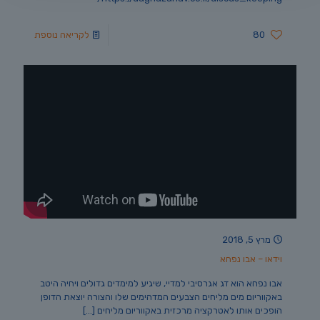
80
לקריאה נוספת
מרץ 5, 2018
וידאו – אבו נפחא
אבו נפחא הוא דג אגרסיבי למדיי, שיגיע למימדים גדולים ויחיה היטב
באקווריום מים מליחים הצבעים המדהימים שלו והצורה יוצאת הדופן
הופכים אותו לאטרקציה מרכזית באקווריום מליחים
[…]