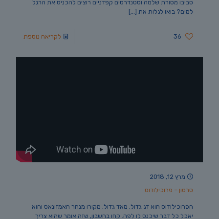
סביבו מסורת שלמה וסטנדרטים קפדניים רוצים להכניס את הרגל
למים? בואו לגלות את
[…]
36
לקריאה נוספת
מרץ 12, 2018
סרטון – פרוכילודוס
הפרוכילודוס הוא דג גדול. מאד גדול. מקורו מנהר האמזונאס והוא
יאכל כל דבר שיכנס לו לפה. קחו בחשבון, שזה אומר שהוא צריך