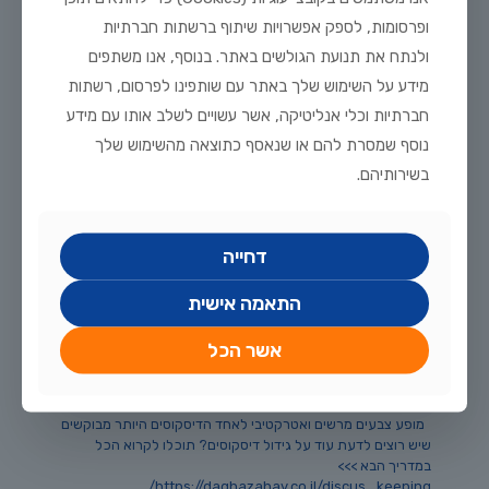
ופרסומות, לספק אפשרויות שיתוף ברשתות חברתיות
66
לקריאה נוספת
ולנתח את תנועת הגולשים באתר. בנוסף, אנו משתפים
מידע על השימוש שלך באתר עם שותפינו לפרסום, רשתות
חברתיות וכלי אנליטיקה, אשר עשויים לשלב אותו עם מידע
נוסף שמסרת להם או שנאסף כתוצאה מהשימוש שלך
בשירותיהם.
דחייה
התאמה אישית
אשר הכל
מרץ 6, 2018
וידאו – דיסקוס Snow White
מופע צבעים מרשים ואטרקטיבי לאחד הדיסקוסים היותר מבוקשים
שיש רוצים לדעת עוד על גידול דיסקוסים? תוכלו לקרוא הכל
במדריך הבא >>>
https://daghazahav.co.il/discus_keeping/