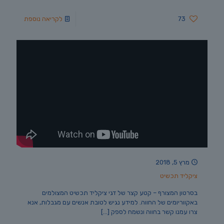
73
לקריאה נוספת
מרץ 5, 2018
ציקליד תכשיט
בסרטון המצורף – קטע קצר של דגי ציקליד תכשיט המצולמים
באקווריומים של החווה. למידע נגיש לטובת אנשים עם מגבלות, אנא
צרו עמנו קשר בחווה ונשמח לספק
[…]