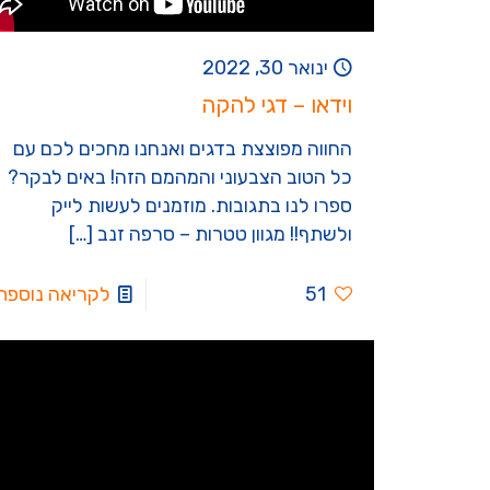
ינואר 30, 2022
וידאו – דגי להקה
החווה מפוצצת בדגים ואנחנו מחכים לכם עם
כל הטוב הצבעוני והמהמם הזה! באים לבקר?
ספרו לנו בתגובות. מוזמנים לעשות לייק
ולשתף!! מגוון טטרות – סרפה זנב
[…]
51
לקריאה נוספת