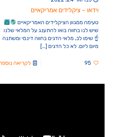
וידאו – ציקלידים אמריקאיים
טעימה ממגוון הציקלידים האמריקאיים
שיש לנו בחווה בואו להתענג על המלאי שלנו
☝
שימו לב, מלאי הדגים בחווה דינמי ומשתנה
מיום ליום. לא כל הדגים
[…]
95
לקריאה נוספת