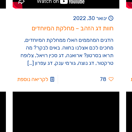
ינואר 30, 2022
חוות דג הזהב – מחלקת המיוחדים
הדגים המהממים האלו ממחלקת המיוחדים,
מחכים לכם אצלנו בחווה. באים לבקר? מה
תראו בסרטון? ארואנה, דג סכין רויאל, צלופח
טרקטור, דג נוצה, גורמי ענק, דג עפרון
[…]
78
לקריאה נוספת