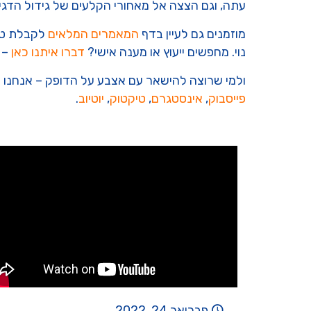
עתה, וגם הצצה אל מאחורי הקלעים של גידול הדגי
מוזמנים גם לעיין בדף
המאמרים המלאים
לקבלת טיפ
נוי. מחפשים ייעוץ או מענה אישי?
דברו איתנו כאן
– 
ולמי שרוצה להישאר עם אצבע על הדופק – אנחנו 
פייסבוק
,
אינסטגרם
,
טיקטוק
,
יוטיוב
.
פברואר 24, 2022