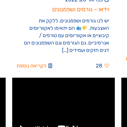
וידאו – גורמים ושפמנונים
יש לנו גורמים ושפמנונים, ללקק את
האצבעות.
הם יתאימו לאקווריומים
קיבוציים או אקווריומים עם טורפים /
אגרסיביים. גם הגורמים וגם השפמנונים הם
דגים חזקים ועמידים
[…]
28
לקריאה נוספת