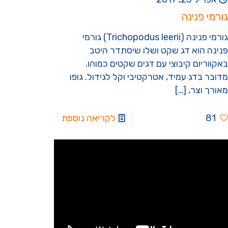
גורמי פנינה
גורמי פנינה (Trichopodus leerii) גורמי
פנינה הוא דג שקט ושלו שיסתדר היטב
באקווריום קיבוצי עם דגים שקטים כמוהו.
מדובר בדג עמיד, אטרקטיבי וקל לגידול. גופו
מאורך וצר,
[…]
81
לקריאה נוספת