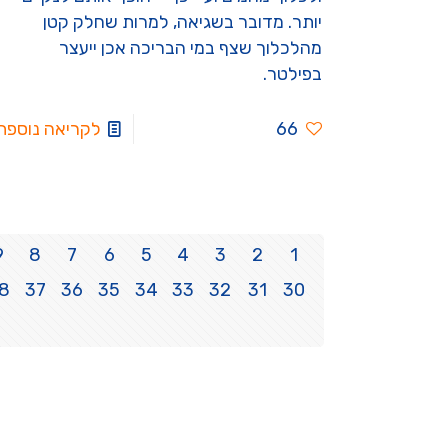
יותר. מדובר בשגיאה, למרות שחלק קטן
מהלכלוך שצף במי הבריכה אכן ייעצר
בפילטר.
66
לקריאה נוספת
9
8
7
6
5
4
3
2
1
8
37
36
35
34
33
32
31
30