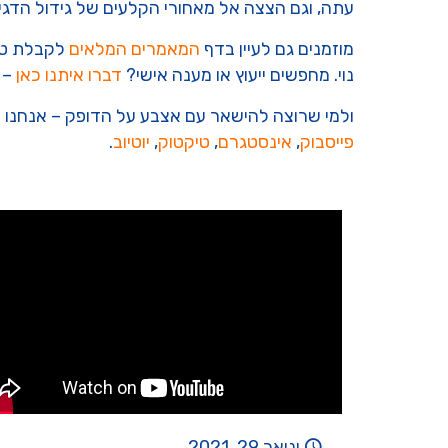
עתה, וגם הצצה אל מאחורי הקלעים של גידול הדגי
מוזמנים גם לעיין בדף
המאמרים המלאים
לקבלת טיפ
נוי. מחפשים ייעוץ או מענה אישי?
דברו איתנו כאן
– 
ולמי שרוצה להישאר עם אצבע על הדופק – אנחנו 
פייסבוק
,
אינסטגרם
,
טיקטוק
,
יוטיוב
.
ינואר 29, 2021