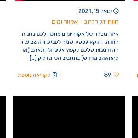
ינואר 15, 2021
חוות דג הזהב – אקווריומים
איזה מבחר של אקווריומים מחכה לכם בחנות
החווה, ודווקא עכשיו, שניה לפני סוף השבוע, זו
ההזדמנות שלכם לקפוץ אלינו ולהתאהב (או
להתאהב מחדש) בתחביב הכי מדליק
[…]
89
לקריאה נוספת