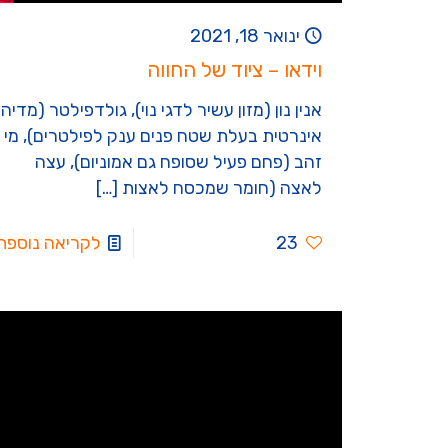
ינואר 18, 2021
וידאו – ציוד של החווה
אנין נון (מזון עשיר לדגי נוי), גולדפילטר (מדיה
אינרטית בעלת שטח פנים ענק לפילטרים), מי
זהב (פחם פעיל שסופח גם אמוניום), עצה
לאצה (חומר שמכסח לאצות
[…]
23
לקריאה נוספת