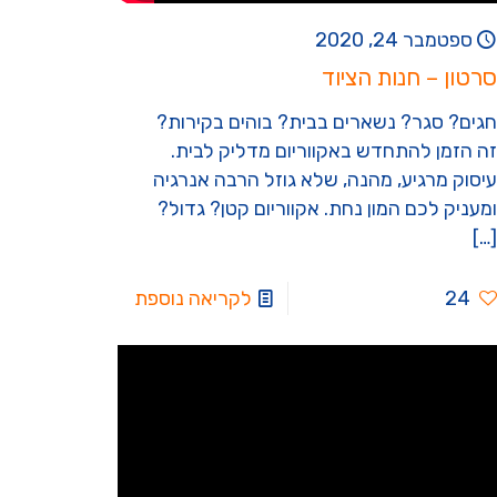
ספטמבר 24, 2020
סרטון – חנות הציוד
חגים? סגר? נשארים בבית? בוהים בקירות?
זה הזמן להתחדש באקווריום מדליק לבית.
עיסוק מרגיע, מהנה, שלא גוזל הרבה אנרגיה
ומעניק לכם המון נחת. אקווריום קטן? גדול?
[…]
24
לקריאה נוספת