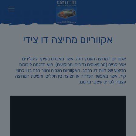
אקווריום מחיצה דו צידי
אקווריום המחיצה הענקי הזה, אשר מאכלס בעיקר ציקלידים
אפריקניים (טרופאוסים נדירים ומבוקשים), הוא הדגמה ליכולות
הביצוע של חוות דג הזהב. האקווריום הגבוה והצר הזה בנוי כחצי
קיר, אשר מאפשר הפרדה או חציצה בין חללים, והפיכת המחיצה
עצמה לפריט עיצובי מהמם.