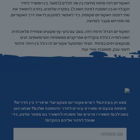
האקווריום הזה מהווה מחיצה בין שני חללים (למשל, בין המשרד לחדר
הקבלה או בין המטבח לפינת האוכל). במקרה שלפנינו, בחרנו להשאיר את
שתי דפנות האקווריום שקופות, כדי לאפשר למתבנון לראות דרך האקווריום,
מה מתרחש מעבר למחיצה.
האקווריום הגדול והיפה הזה, עוצב עם גזעי עץ שקועים וצמחייה מלאכותית.
האוכלוסייה כוללת ציקלידים אפריקניים ממשפחת הטרופאוסים: דגים
מבוקשים ויפים במיוחד. הציוד המתפעל אקווריום זה כולל בין היתר פילטר
חיצוני ענק, משאבות אוויר ועוד.
מצא חן בעיניכם? רוצים אקווריום פונקציונלי שיפריד בין חדרים?
תוספת צבעונית ומאירת עיניים לחדר ההמתנה שלכם? אנחנו כאן
בשבילכם! השאירו פרטים ואל תשכחו להשאיר גם מספר טלפון, כדי
שנוכל לחזור אליכם בהקדם!