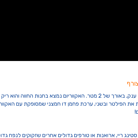
ורף
בסרטון המצורף מוצג אקווריום ענק, באורך של 2 מטר. האקווריום נמצ
את הפילטר ובשני, ערכת פחמן דו חמצני שמסופקת עם האקווריום
!
טינג ריי, ארואנות או טורפים גדולים אחרים שזקוקים לנפח גדול